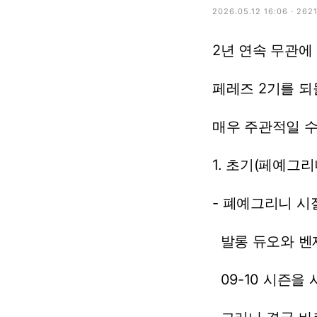
2026.05.12 16:06 · 262
2년
연속
무관에
페레즈
2기를
되
매우
주관적일
1.
초기(페예그리
-
폐예그리니
시
발롱
듀오와
벤
09-10
시즌을