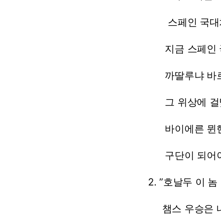
스페인
국대
지금
스페인
까딸루냐
바
그
위상에
걸
바이에른
뮌
구단이
되어
2.
”호날두
이
놈
챔스
우승은