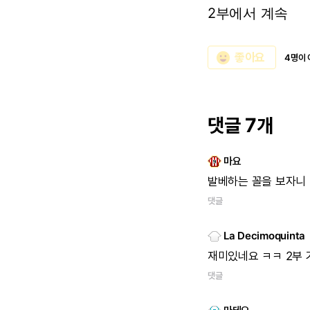
2부에서 계속
emoji_emotions
좋아요
4명이 
댓글 7개
마요
발베하는
꼴을
보자니
댓글
La Decimoquinta
재미있네요
ㅋㅋ
2부
댓글