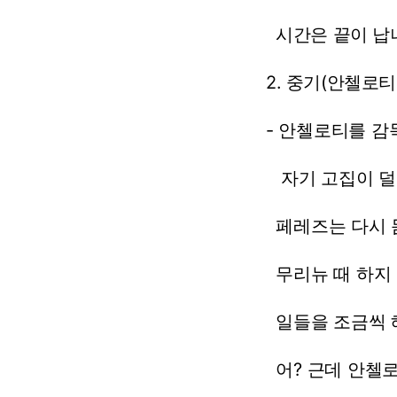
시간은
끝이
납
2.
중기(안첼로티
-
안첼로티를
감
자기
고집이
덜
페레즈는
다시
무리뉴
때
하지
일들을
조금씩
어?
근데
안첼