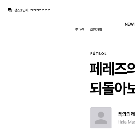
챔스3연패
:
벨링엄 내려와서 등지고 볼받기
question_answer
챔스3연패
:
ㅋㅋㅋㅋㅋㅋㅋ
초금아
:
그럼 뭐 또 벨링엄 아빠 등판하는거죠
모하니
:
3선에 추맨 드가는순간 어차피 벨링엄 내려와서 등지고 볼받기 무한반복인데 4231 고집할이유도 없고
NEW 
Fileccia
:
8ㅅ8
로그인
회원가입
초금아
:
사람끼리 뛰는거라 자연스러운거죠. 음 벨 이상황보다 심각한 상황이라서
초금아
:
보통 그렇게 싸우면 이게 케미가 나올수가 없어서
모하니
:
로드리 못사고 무영입이면 뼈대부터 4231 갖다버리고 442. 433으로 밸런스맞출생각해야
초금아
:
추멘 + 발베 볼란치는 축구외적으로도 저는 리스크가 있다고봐서
초금아
:
굳이 부상부터시작해서 리스크를 이야기해보자면
FÚTBOL
챔스3연패
:
벨링엄 내려와서 등지고 볼받기
페레즈
되돌아보
백의의
Hala Mad