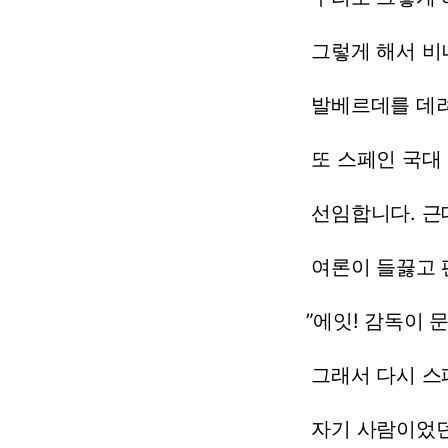
그렇게
해서
비
발베르데를
데려
또
스페인
국대
선임합니다.
근
여론이
들끓고
”에잇!
감독이
문
그래서
다시
스
자기
사람이었