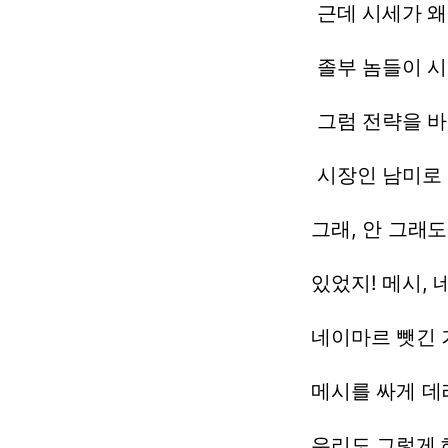
근데
시세가
왜
졸부
놈들이
시
그럼
전략을
바
시장인
남미로
그래,
안
그래도
있었지!
메시,
네이마르
뺏긴
메시를
싸게
데
우리도
그렇게