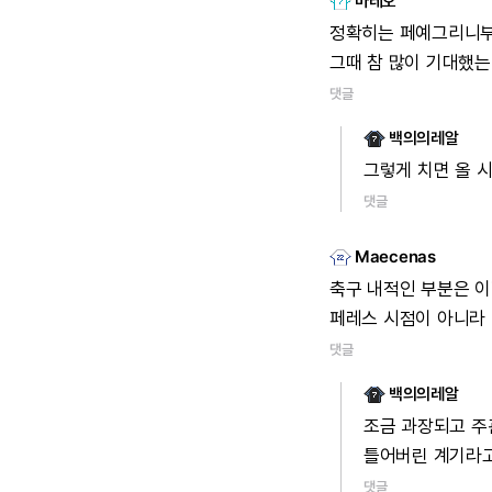
마테오
정확히는
페예그리니
그때
참
많이
기대했는
댓글
백의의레알
그렇게
치면
올
댓글
Maecenas
축구
내적인
부분은
이
페레스
시점이
아니라
댓글
백의의레알
조금
과장되고
주
틀어버린
계기라
댓글