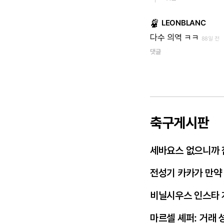
LEONBLANC
다수
의역
ㅋㅋ
88일 전
댓글
축구게시판
세바요스 없으니까 
전성기 카카가 만약
비닐시우스 인스타 
마르셀 셰퍼: 거래 