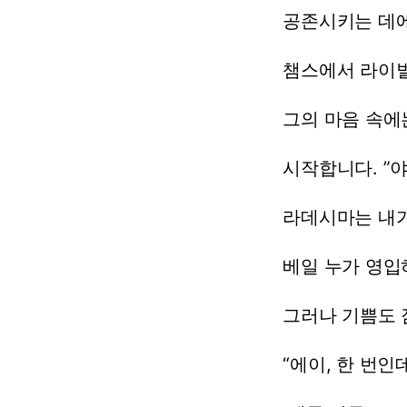
공존시키는
데
챔스에서
라이
그의
마음
속에
시작합니다.
”야
라데시마는
내
베일
누가
영입
그러나
기쁨도
“에이,
한
번인