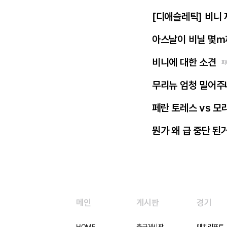
[디애슬레틱] 비니
아스날이 비닐 몇m
비니에 대한 소견
파
무리뉴 엄청 밀어주
페란 토레스 vs 모
뭔가 왜 급 중단 된
메인
게시판
경기
HOME
축구게시판
매치리포트