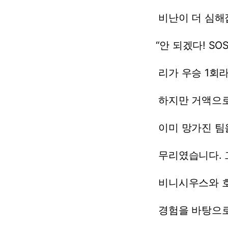
비난이
더
심해
“안
되겠다!
SOS
리가
우승
1회
하지만
거액으
이미
망가진
팀
무리였습니다.
비니시우스와
경험을
바탕으