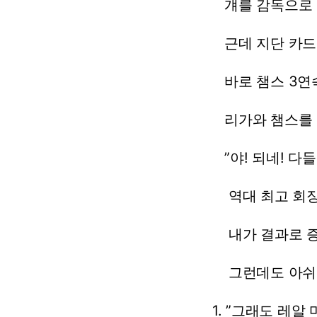
걔를
감독으로
근데
지단
카드
바로
챔스
3연
리가와
챔스를
”야!
되네!
다들
역대
최고
회
내가
결과로
증
그런데도
아쉬
1.
”그래도
레알