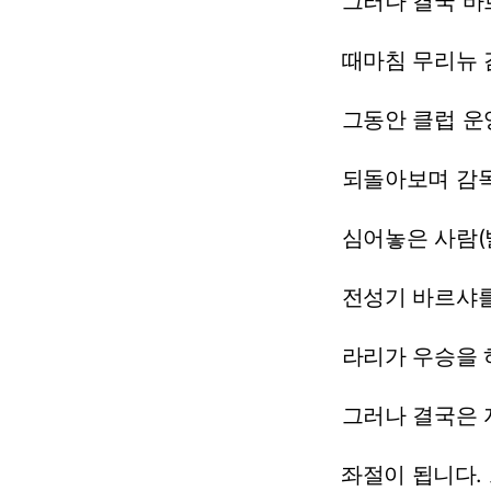
그러나
결국
바
때마침
무리뉴
그동안
클럽
운
되돌아보며
감
심어놓은
사람
전성기
바르샤
라리가
우승을
그러나
결국은
좌절이
됩니다.