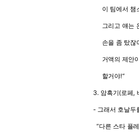
이
팀에서
챔
그리고
얘는
손을
좀
탔잖아
거액의
제안
할거야!“
3.
암흑기(로페,
-
그래서
호날두
”다른
스타
플