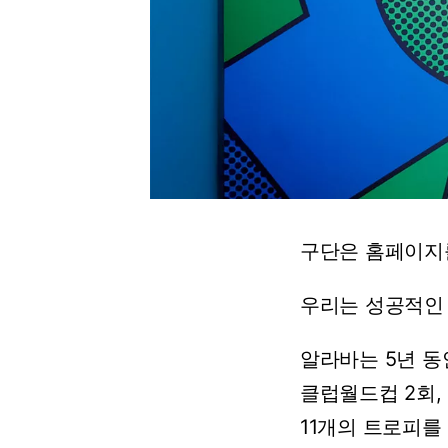
구단은
홈페이지
우리는
성공적인
알라바는
5년
동
클럽월드컵
2회,
11개의
트로피를