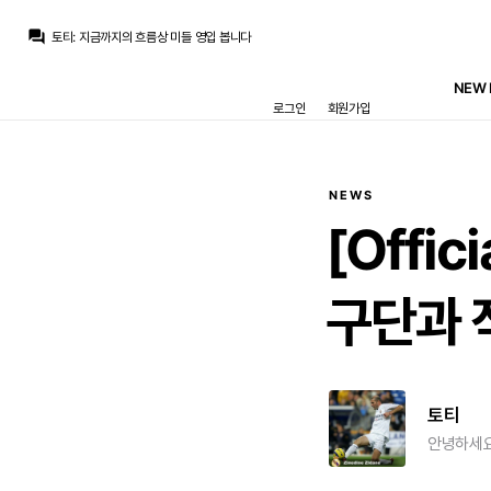
닥터 둠
:
국왕이 꼬마팬이라 국왕컵에서 죽 쑤는게 아닐까라는 작은 개드립을...
question_answer
토티
:
지금까지의 흐름상 미들 영입 봅니다
베르스타펜
:
ㅠㅠ
베르스타펜
:
차라리 이게 그림이 더 낫다
NEW 
베르스타펜
:
행복회로 돌려보면 내년에 니코파스 복귀+ 로드리 자계 영입
로그인
회원가입
라그
:
2부에서 구르던 프란도 긴장해서 4부에 털리는건 선수탓일지 팀탓일지 감독 탓일지...
아자차타
:
4부리그에 비비는건 어떻게 실드가 아노디는
베르스타펜
:
트레블이 참 어려운건데 바르샤는 두번이나..
베르스타펜
:
국왕컵을 들면 리그를 못 들고…
강망고
:
국왕컵이 문제긴 하죠..
NEWS
닥터 둠
:
국왕이 꼬마팬이라 국왕컵에서 죽 쑤는게 아닐까라는 작은 개드립을...
[Offici
구단과
토티
안녕하세요