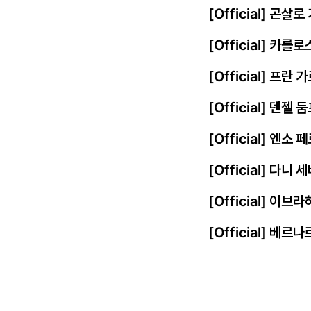
[Official] 곤살
[Official] 카를
[Official] 프
[Official] 덴젤
[Official] 엔
[Official] 다니
[Official] 이
[Official] 베르