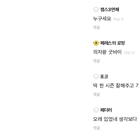
챔스3연패
누구세요
79일 전
댓글
페레스의 로망
의자왕
굿바이
78일 전
댓글
포코
딱
한
시즌
잘해주고
댓글
페더러
오래
있었네
생각보다
댓글