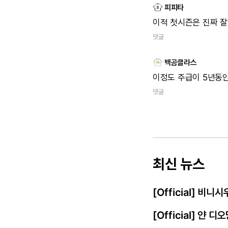
피피타
이적
첫시즌은
진짜
잘
댓글
백곰클라스
이정도
주급이
5년동
댓글
최신 뉴스
[Official] 비
[Official] 얀