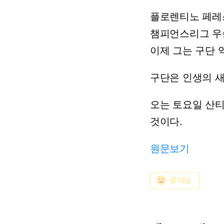
플로렌티노
페레
챔피언스리그
우
이제
그는
구단
구단은
인생의
오는
토요일
산
것이다.
원문보기
emoji_emotions
좋아요