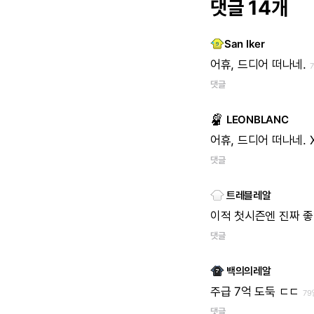
댓글 14개
San Iker
어휴,
드디어
떠나네.
댓글
LEONBLANC
어휴,
드디어
떠나네.
댓글
트레블레알
이적
첫시즌엔
진짜
좋
댓글
백의의레알
주급
7억
도둑
ㄷㄷ
79
댓글