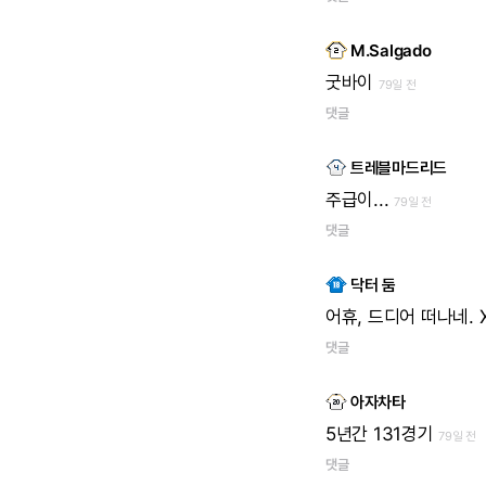
M.Salgado
굿바이
79일 전
댓글
트레블마드리드
주급이...
79일 전
댓글
닥터 둠
어휴,
드디어
떠나네.
댓글
아자차타
5년간
131경기
79일 전
댓글