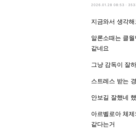
2026.01.28 08:53 · 35
지금와서
생각해
알론소때는
클월
같네요
그냥
감독이
잘
스트레스
받는
안보길
잘했네
아르벨로아
체제
같다는거