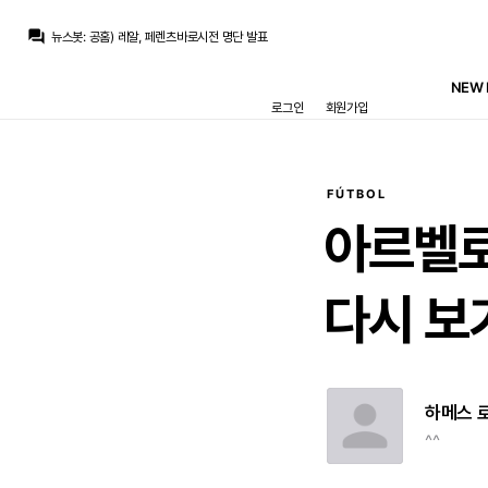
뉴스봇
:
SER) 바르사, 로드리 영입 첫 제안 거절
question_answer
뉴스봇
:
공홈) 레알, 페렌츠바로시전 명단 발표
뉴스봇
:
COPE) 로드리, 바르사행에 레알 비판
베르스타펜
:
맨시티는 최소 70m 파운드 라던데
NEW 
베르스타펜
:
50m+50m면 몰라도
로그인
회원가입
베르스타펜
:
50m은 슾국에서 나온 기사라는데 말이 안돼죠
흰둥이
:
브뉴데 이제 하산각이지 ㅋㅋ 흥행은 챔스에서나 보자
닥터 둠
:
브뉴데 흥행 데와울 따잇
ㅇ-ㅇ
:
미드 페이커 영입 ㄱㄱ
닥터 둠
:
아란차) 미드 영입 안하고 어쩌고 저쩌고
FÚTBOL
뉴스봇
:
SER) 바르사, 로드리 영입 첫 제안 거절
아르벨
다시
보
하메스 
^^