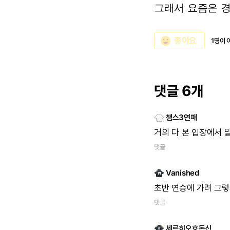
그래서
요즘은
emoji_emotions
좋아요
1명이 
댓글 6개
챔스3연패
거의
다
본
입장에서
댓글
Vanished
초반
연승에
가려
그렇
댓글
세르히오호돈신