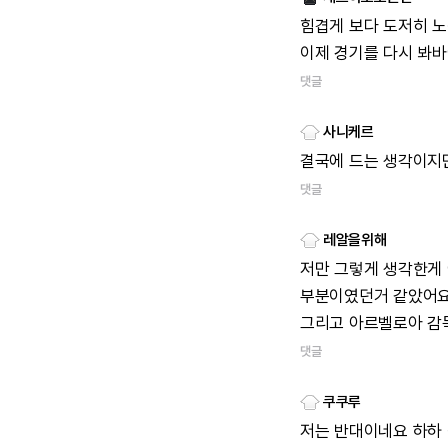
힘겹게
보다
도저히
노
이제
경기를
다시
봐바
댓글
사니케르
결국에
드는
생각이지
댓글
레알을위해
저만
그렇게
생각한게
부분이였던거
같았어
그리고
아르벨로아
감
댓글
쿠쿠루
저는
반대이네요
하하