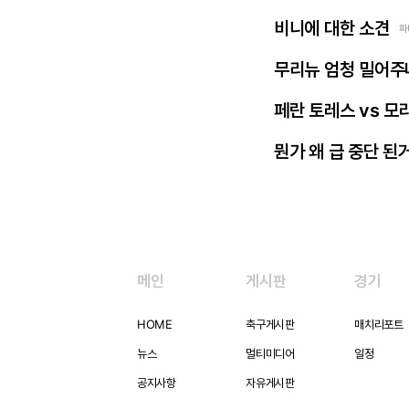
비니에 대한 소견
파
무리뉴 엄청 밀어주
페란 토레스 vs 모
뭔가 왜 급 중단 된
메인
게시판
경기
HOME
축구게시판
매치리포트
뉴스
멀티미디어
일정
공지사항
자유게시판