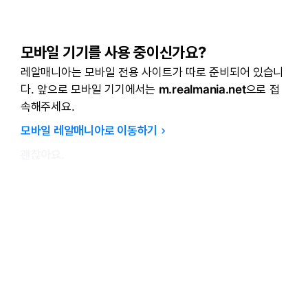
닥터 둠
:
참을대로 참았다, 엔조 IN!
question_answer
닥터 둠
:
[gif:static.klipy.com/ii/a8ada81afc59159ea5c8927feffa2e31/16/9f/uvivgxUHyuhwS8d.gif]
Only one
:
너네때문에 실망감만 더 커졌다
Jude Bellingham
:
코르테가나도 지금 시간이면 비니랑 디오망데 글 쓸 시간인데
모바일 기기를 사용 중이신가요?
NEW 
La Decimoquinta
:
누가 나간다는 기사가 먼저 뜨면 그때부터 기대를 하던지 말던지 해야할듯
로그인
회원가입
레알매니아는 모바일 전용 사이트가 따로 준비되어 있습니
Only one
:
엊그제까지 온다온다 하던시키들...
아자차타
:
엔조 대기하면되요?
다. 앞으로 모바일 기기에서는
m.realmania.net
으로 접
Jude Bellingham
:
1티어들 아침에 기사 쓸 시간인데 왜케 조용하지 ㅋㅋ
새해 복 많이 받으세
flag
레알 마드리드
－
벤피카
속해주세요.
FT
닥터 둠
:
레오노르 너는 어디 팬이니...
레알매니아 후원 캠페
flag
Santiago Bernabéu · 177
KO play-offs 2
토티
:
머 옛날에 벤제마 나갔는데 9번 안사고 언론에 박박 우기고 이럴때랑 다름
최근에 작성한 
모바일 레알매니아로 이동하기
chevron_right
닥터 둠
:
참을대로 참았다, 엔조 IN!
괜찮아요.
[Official]
비니시우스
주니오르,
[Official]
2032년까지
재계약
마드리드
이
댓글 14
· 토티 · 15시간 전
댓글 13
· M.Salgado 